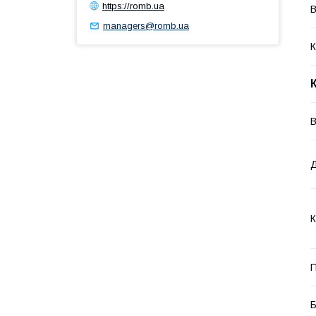
https://romb.ua
В
managers@romb.ua
К
В
К
П
Б