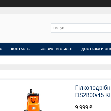
АС
КОНТАКТЫ
ВОЗВРАТ И ОБМЕН
ДОСТАВКА И ОП
Гілкоподріб
DS2800/45 KI
9 999 ₴