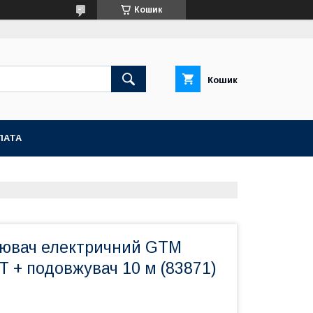
Кошик
Кошик
ЛАТА
нювач електричний GTM
T + подовжувач 10 м (83871)