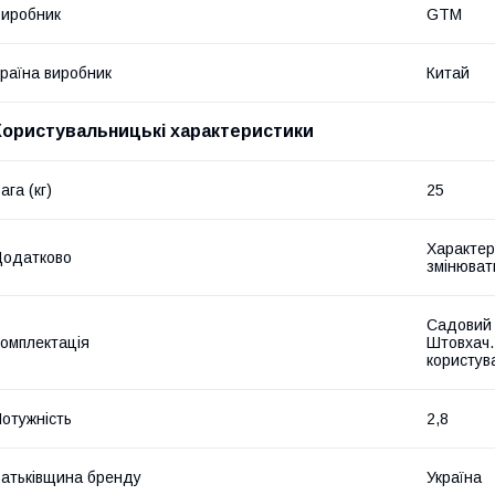
иробник
GTM
раїна виробник
Китай
Користувальницькі характеристики
ага (кг)
25
Характер
Додатково
змінюват
Садовий 
омплектація
Штовхач. 
користув
отужність
2,8
атьківщина бренду
Україна