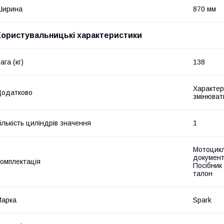
Ширина
870 мм
Користувальницькі характеристики
ага (кг)
138
Характер
Додатково
змінюват
ількість циліндрів значення
1
Мотоцикл
документі
омплектація
Посібник 
талон
Марка
Spark