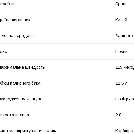
иробник
Spark
раїна виробник
Китай
оловна передача
Ланцюго
лас
Новий
аксимальна швидкість
115 км/г
б'єм паливного бака
12.5 л
холодження двигуна
Повітрян
итрата палива
2.8
истема вприскування палива
Карбюра