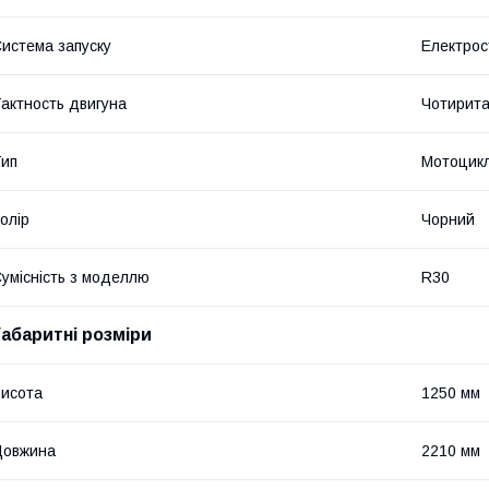
истема запуску
Електрос
актность двигуна
Чотирита
ип
Мотоцик
олір
Чорний
умісність з моделлю
R30
Габаритні розміри
исота
1250 мм
Довжина
2210 мм