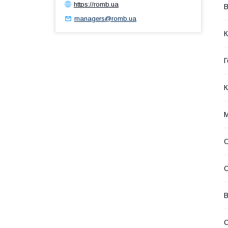
https://romb.ua
В
managers@romb.ua
К
Г
К
М
О
О
В
С