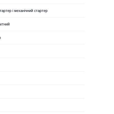
тартер і механічний стартер
ктний
л