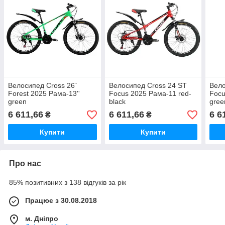
Велосипед Cross 26`
Велосипед Cross 24 ST
Вело
Forest 2025 Рама-13''
Focus 2025 Рама-11 red-
Focu
green
black
gree
6 611,66
6 611,66
6 6
₴
₴
Купити
Купити
Про нас
85% позитивних з 138 відгуків за рік
Працює з 30.08.2018
м. Дніпро