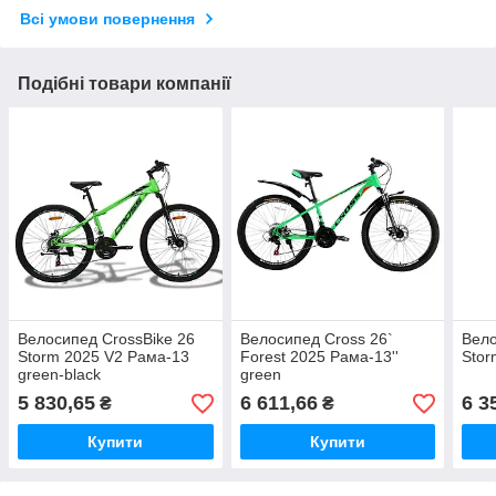
Всі умови повернення
Подібні товари компанії
Велосипед CrossBike 26
Велосипед Cross 26`
Вело
Storm 2025 V2 Рама-13
Forest 2025 Рама-13''
Stor
green-black
green
5 830,65
6 611,66
6 3
₴
₴
Купити
Купити