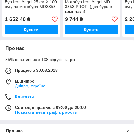
Бур Iron Angel 25 см Х 100
Мотобур Iron Angel MD
Бур 
см для мотобура MD3353
3353 PROFI (два бура в
см 
комплекті)
1 652,40
9 744
2 2
₴
₴
Купити
Купити
Про нас
85% позитивних з 138 відгуків за рік
Працює з 30.08.2018
м. Дніпро
Дніпро, Україна
Контакти
Сьогодні працює з 09:00 до 20:00
Показати весь графік роботи
Про нас