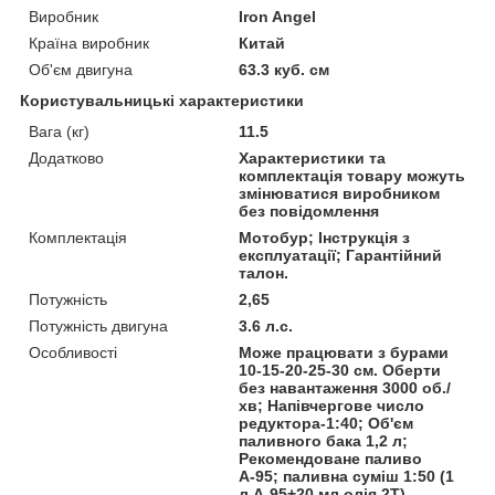
Виробник
Iron Angel
Країна виробник
Китай
Об'єм двигуна
63.3 куб. см
Користувальницькі характеристики
Вага (кг)
11.5
Додатково
Характеристики та
комплектація товару можуть
змінюватися виробником
без повідомлення
Комплектація
Мотобур; Інструкція з
експлуатації; Гарантійний
талон.
Потужність
2,65
Потужність двигуна
3.6 л.с.
Особливості
Може працювати з бурами
10-15-20-25-30 см. Оберти
без навантаження 3000 об./
хв; Напівчергове число
редуктора-1:40; Об'єм
паливного бака 1,2 л;
Рекомендоване паливо
А-95; паливна суміш 1:50 (1
л А-95+20 мл олія 2Т).