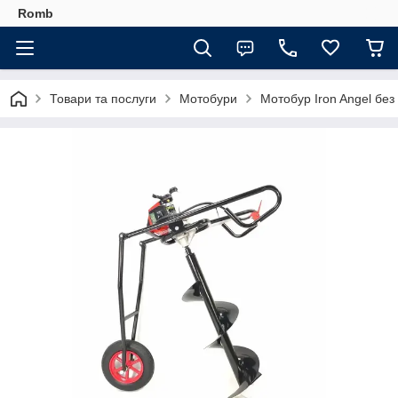
Romb
Товари та послуги
Мотобури
Мотобур Iron Angel без