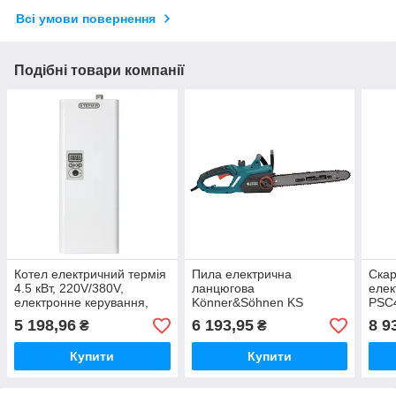
Всі умови повернення
Подібні товари компанії
Котел електричний термія
Пила електрична
Скар
4.5 кВт, 220V/380V,
ланцюгова
елек
електронне керування,
Könner&Söhnen KS
PSC
без насоса
CS2400-18
5 198,96
6 193,95
8 9
₴
₴
Купити
Купити