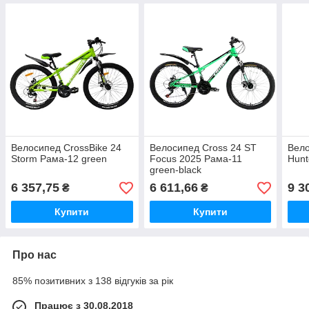
Велосипед CrossBike 24
Велосипед Cross 24 ST
Вело
Storm Рама-12 green
Focus 2025 Рама-11
Hunt
green-black
6 357,75
6 611,66
9 3
₴
₴
Купити
Купити
Про нас
85% позитивних з 138 відгуків за рік
Працює з 30.08.2018