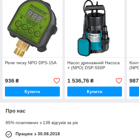
Реле тиску NPO DPS-15A
Насос дренажний Насоса
Конт
+ (NPO) DSP-550P
(NPO
936
1 536,76
987
₴
₴
Купити
Купити
Про нас
85% позитивних з 138 відгуків за рік
Працює з 30.08.2018