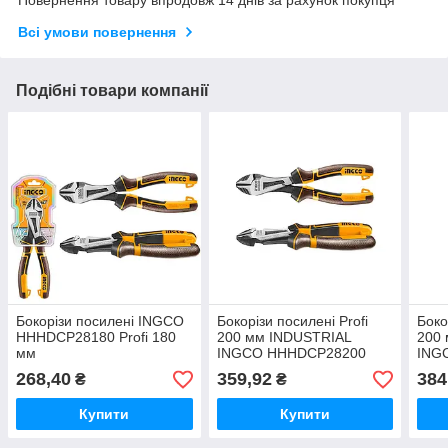
Всі умови повернення
Подібні товари компанії
Бокорізи посилені INGCO
Бокорізи посилені Profi
Боко
HHHDCP28180 Profi 180
200 мм INDUSTRIAL
200
мм
INGCO HHHDCP28200
ING
268,40
359,92
384
₴
₴
Купити
Купити