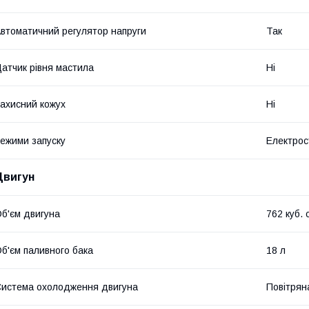
втоматичний регулятор напруги
Так
атчик рівня мастила
Ні
ахисний кожух
Ні
ежими запуску
Електрос
Двигун
б'єм двигуна
762 куб. 
б'єм паливного бака
18 л
истема охолодження двигуна
Повітрян