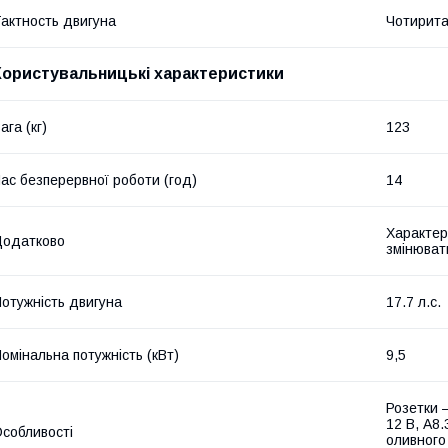
актность двигуна
Чотирита
Користувальницькі характеристики
ага (кг)
123
ас безперервної роботи (год)
14
Характер
Додатково
змінюват
отужність двигуна
17.7 л.с.
омінальна потужність (кВт)
9,5
Розетки 
12 В, А8.
собливості
оливного