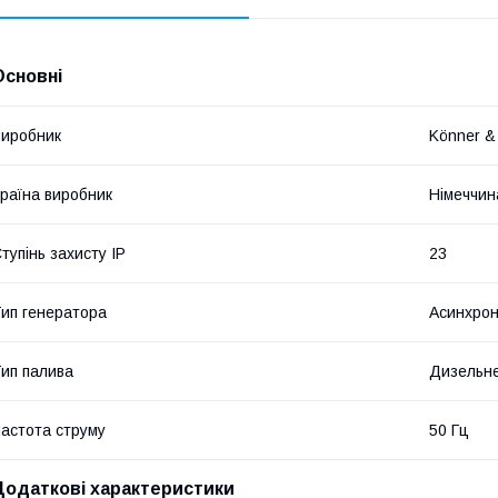
Основні
иробник
Könner &
раїна виробник
Німеччин
тупінь захисту IP
23
ип генератора
Асинхро
ип палива
Дизельн
астота струму
50 Гц
Додаткові характеристики