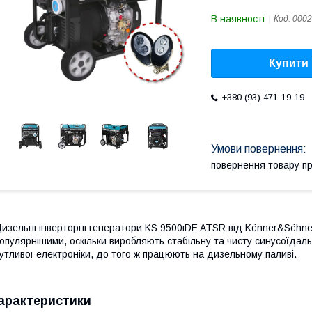
В наявності
Код:
0002
Купити
+380 (93) 471-19-19
повернення товару п
изельні інверторні генератори KS 9500iDE ATSR від Könner&Söhne
опулярнішими, оскільки виробляють стабільну та чисту синусоїдал
утливої електроніки, до того ж працюють на дизельному паливі.
арактеристики