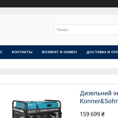
АС
КОНТАКТЫ
ВОЗВРАТ И ОБМЕН
ДОСТАВКА И ОП
Дизельний і
Konner&Sohn
159 699 ₴