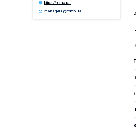
https://romb.ua
managers@romb.ua
В
К
Ч
В