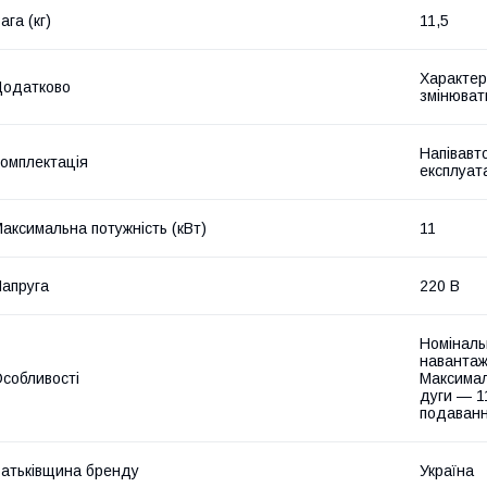
ага (кг)
11,5
Характер
Додатково
змінюват
Напівавт
омплектація
експлуата
аксимальна потужність (кВт)
11
апруга
220 В
Номіналь
навантаж
собливості
Максимал
дуги — 1
подавання
атьківщина бренду
Україна