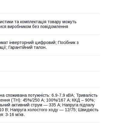
истики та комплектація товару можуть
ися виробником без повідомлення
омат інверторний цифровий; Посібник з
ції; Гарантійний талон.
на споживана потужність: 6.9-7.9 кВА; Тривалість
ення (ТН): 45%/250 А; 100%/167 А; ККД – 90%;
ьний активний струм — 335 А; Напруга підпалу
10 В; Напруга холостого ходу — 12/75; Швидкість
: 3-16 м/хв.