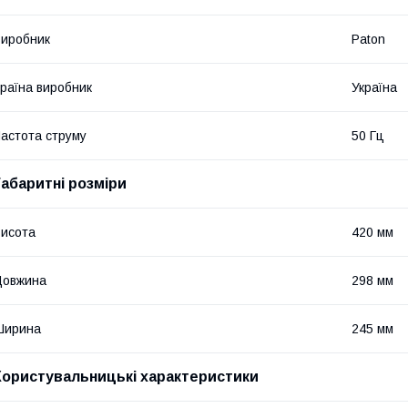
иробник
Paton
раїна виробник
Україна
астота струму
50 Гц
Габаритні розміри
исота
420 мм
Довжина
298 мм
Ширина
245 мм
Користувальницькі характеристики