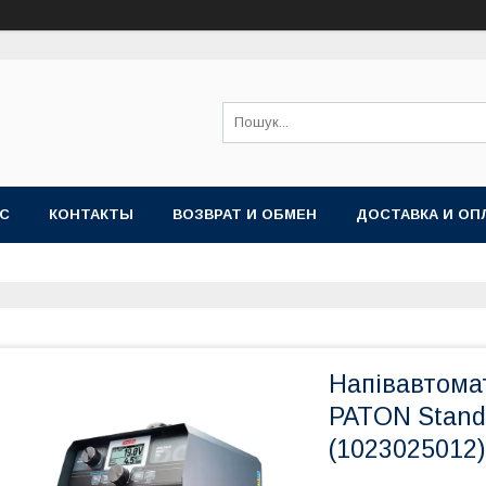
АС
КОНТАКТЫ
ВОЗВРАТ И ОБМЕН
ДОСТАВКА И ОП
Напівавтома
PATON Standa
(1023025012)