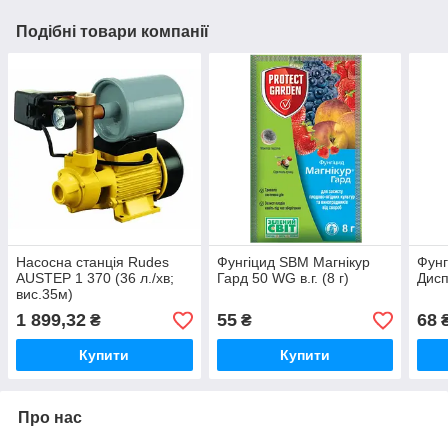
Подібні товари компанії
Насосна станція Rudes
Фунгіцид SBM Магнікур
Фунг
AUSTEP 1 370 (36 л./хв;
Гард 50 WG в.г. (8 г)
Дисп
вис.35м)
1 899,32
55
68
₴
₴
Купити
Купити
Про нас