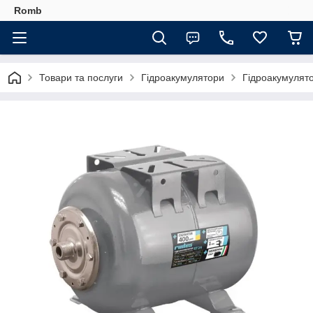
Romb
Товари та послуги
Гідроакумулятори
Гідроакумулят