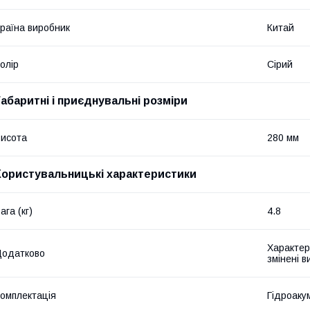
раїна виробник
Китай
олір
Сірий
Габаритні і приєднувальні розміри
исота
280 мм
Користувальницькі характеристики
ага (кг)
4.8
Характер
Додатково
змінені 
омплектація
Гідроаку