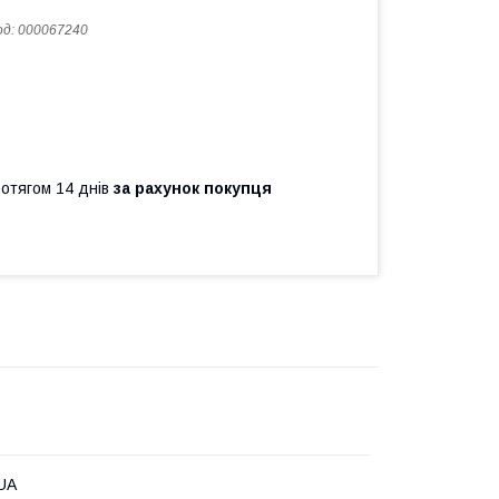
од:
000067240
ротягом 14 днів
за рахунок покупця
QUA