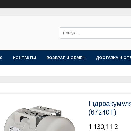
АС
КОНТАКТЫ
ВОЗВРАТ И ОБМЕН
ДОСТАВКА И ОП
Гідроакумуля
(67240T)
1 130,11 ₴