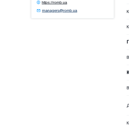
https://romb.ua
managers@romb.ua
К
К
В
В
К