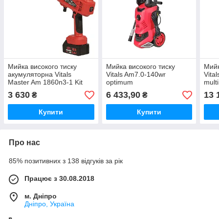
Мийка високого тиску
Мийка високого тиску
Мийк
акумуляторна Vitals
Vitals Am7.0-140wr
Vita
Master Am 1860n3-1 Kit
optimum
multi
М18 (з АКБ і ЗП)
3 630
6 433,90
13 
₴
₴
Купити
Купити
Про нас
85% позитивних з 138 відгуків за рік
Працює з 30.08.2018
м. Дніпро
Дніпро, Україна