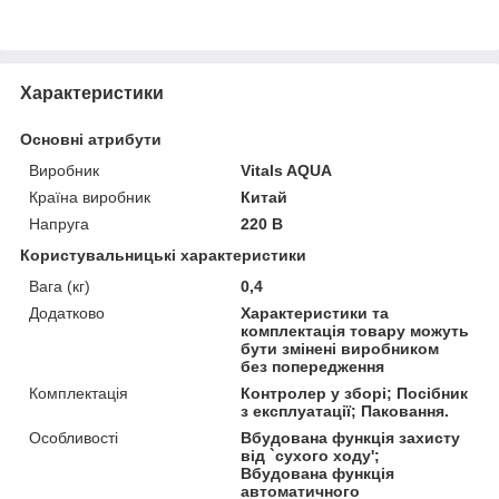
Характеристики
Основні атрибути
Виробник
Vitals AQUA
Країна виробник
Китай
Напруга
220 В
Користувальницькі характеристики
Вага (кг)
0,4
Додатково
Характеристики та
комплектація товару можуть
бути змінені виробником
без попередження
Комплектація
Контролер у зборі; Посібник
з експлуатації; Паковання.
Особливості
Вбудована функція захисту
від `сухого ходу';
Вбудована функція
автоматичного