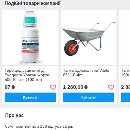
Подібні товари компанії
Гербіцид суцільної дії
Тачка одноколісна Vitals
Тачк
Syngenta Ураган Форте
65/110-4m
100/
500 SL в.к. (100 мл)
97
1 260,60
2 8
₴
₴
Купити
Купити
Про нас
85% позитивних з 138 відгуків за рік