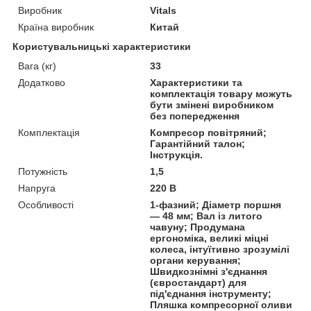
Виробник
Vitals
Країна виробник
Китай
Користувальницькі характеристики
Вага (кг)
33
Додатково
Характеристики та
комплектація товару можуть
бути змінені виробником
без попередження
Комплектація
Компресор повітряний;
Гарантійний талон;
Інструкція.
Потужність
1,5
Напруга
220 В
Особливості
1-фазний; Діаметр поршня
— 48 мм; Вал із литого
чавуну; Продумана
ергономіка, великі міцні
колеса, інтуїтивно зрозумілі
органи керування;
Швидкознімні з'єднання
(євростандарт) для
під'єднання інструменту;
Пляшка компресорної оливи