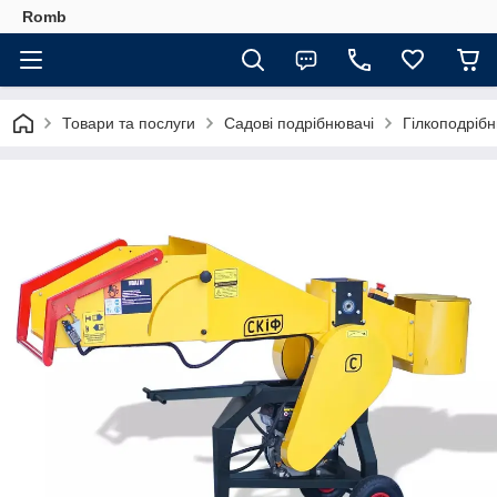
Romb
Товари та послуги
Садові подрібнювачі
Гілкоподріб