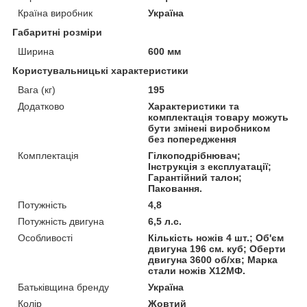
Країна виробник
Україна
Габаритні розміри
Ширина
600 мм
Користувальницькі характеристики
Вага (кг)
195
Додатково
Характеристики та
комплектація товару можуть
бути змінені виробником
без попередження
Комплектація
Гілкоподрібнювач;
Інструкція з експлуатації;
Гарантійний талон;
Паковання.
Потужність
4,8
Потужність двигуна
6,5 л.с.
Особливості
Кількість ножів 4 шт.; Об'єм
двигуна 196 см. куб; Оберти
двигуна 3600 об/хв; Марка
стали ножів Х12МФ.
Батьківщина бренду
Україна
Колір
Жовтий