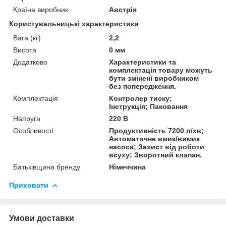
Країна виробник
Австрія
Користувальницькі характеристики
Вага (кг)
2,2
Висота
0 мм
Додатково
Характеристики та
комплектація товару можуть
бути змінені виробником
без попередження.
Комплектація
Контролер тиску;
Інструкція; Паковання
Напруга
220 В
Особливості
Продуктивність 7200 л/хв;
Автоматичне вмик/вимик
насоса; Захист від роботи
всуху; Зворотний клапан.
Батьківщина бренду
Німеччина
Приховати
Умови доставки