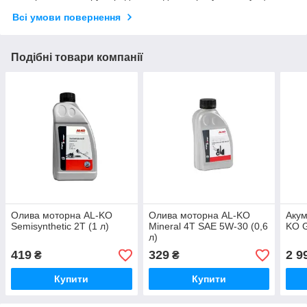
Всі умови повернення
Подібні товари компанії
Олива моторна AL-KO
Олива моторна AL-KO
Акум
Semisynthetic 2Т (1 л)
Mineral 4Т SAE 5W-30 (0,6
KO G
л)
419
329
2 9
₴
₴
Купити
Купити