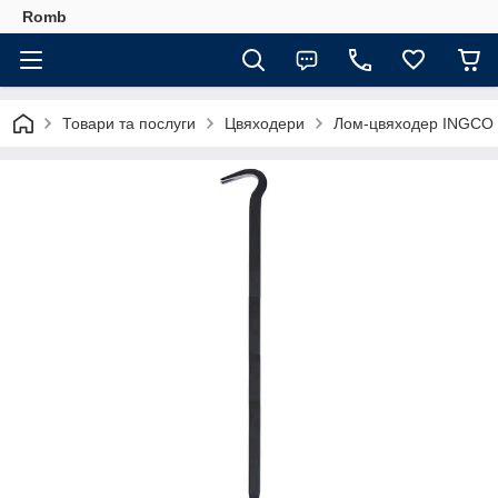
Romb
Товари та послуги
Цвяходери
Лом-цвяходер INGCO