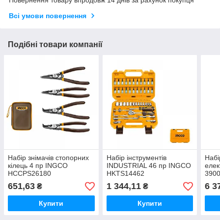
Всі умови повернення
Подібні товари компанії
Набір знімачів стопорних
Набір інструментів
Набі
кілець 4 пр INGCO
INDUSTRIAL 46 пр INGCO
елек
HCCPS26180
HKTS14462
390
651,63
1 344,11
6 3
₴
₴
Купити
Купити