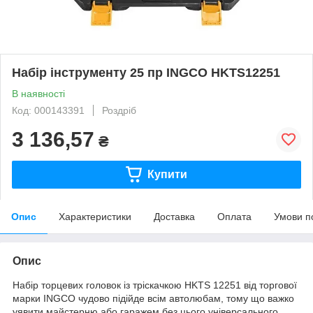
Набір інструменту 25 пр INGCO HKTS12251
В наявності
Код: 000143391
Роздріб
3 136,57
₴
Купити
Опис
Характеристики
Доставка
Оплата
Умови п
Опис
Набір торцевих головок із тріскачкою HKTS 12251 від торгової
марки INGCO чудово підійде всім автолюбам, тому що важко
уявити майстерню або гаражем без цього універсального