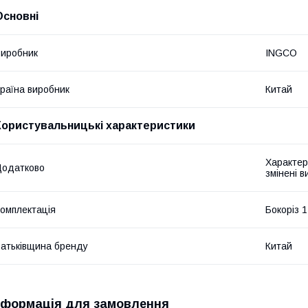
Основні
иробник
INGCO
раїна виробник
Китай
Користувальницькі характеристики
Характер
Додатково
змінені 
омплектація
Бокоріз 1
атьківщина бренду
Китай
нформація для замовлення