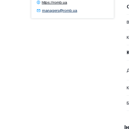
https://romb.ua
managers@romb.ua
В
К
К
Б
І