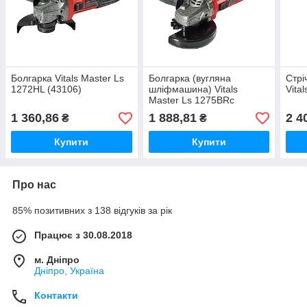
Болгарка Vitals Master Ls
Болгарка (вугляна
Стр
1272HL (43106)
шліфмашина) Vitals
Vita
Master Ls 1275BRc
(90329)
1 360,86
1 888,81
2 4
₴
₴
Купити
Купити
Про нас
85% позитивних з 138 відгуків за рік
Працює з 30.08.2018
м. Дніпро
Дніпро, Україна
Контакти