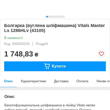
Болгарка (вугляна шліфмашина) Vitals Master
Ls 1286HLv (43105)
В наявності
Код: 000043105
Роздріб
1 748,83
₴
Купити
Опис
Характеристики
Доставка
Оплата
Умови п
Опис
Багатофункціональна шліфмашина в лінійці Vitals являє
собою якісний, зручний і надійний інструмент. Порізка,