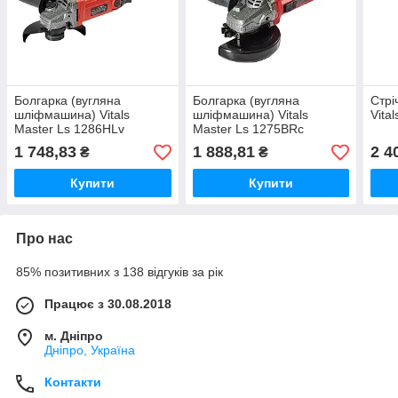
Болгарка (вугляна
Болгарка (вугляна
Стр
шліфмашина) Vitals
шліфмашина) Vitals
Vita
Master Ls 1286HLv
Master Ls 1275BRc
(43105)
(90329)
1 748,83
1 888,81
2 4
₴
₴
Купити
Купити
Про нас
85% позитивних з 138 відгуків за рік
Працює з 30.08.2018
м. Дніпро
Дніпро, Україна
Контакти