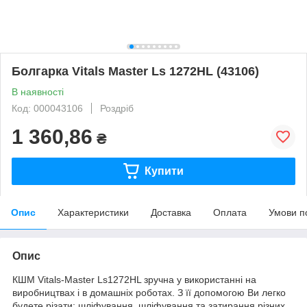
Болгарка Vitals Master Ls 1272HL (43106)
В наявності
Код: 000043106
Роздріб
1 360,86
₴
Купити
Опис
Характеристики
Доставка
Оплата
Умови п
Опис
КШМ Vitals-Master Ls1272HL зручна у використанні на
виробництвах і в домашніх роботах. З її допомогою Ви легко
будете різати: шліфування, шліфування та затирання різних