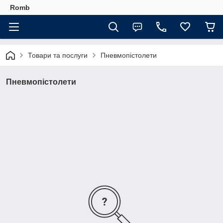
Romb
Товари та послуги
Пневмопістолети
Пневмопістолети